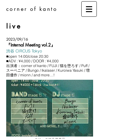
corner of kanto
live
2023/09/16
『Internal Meeting vol.2』
渋谷 CIRCUS Tokyo
■open 14:00/close 20:30
■ADV : ¥4,000 / DOOR : ¥4,000
出演者：corner of kanto / FUJI / 猫を堕ろす / Puff /
スーベニア / Bungo / Ikalaser / Kuroiwa Yasuki / 増
田優作 / mionn / and more…!